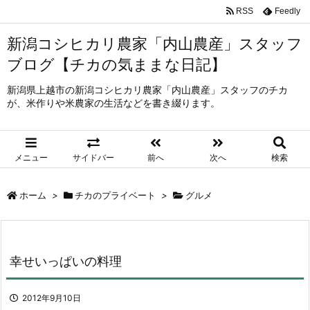
RSS
Feedly
新潟コシヒカリ農家「内山農産」スタッフ
ブログ【チカの気ままな日記】
新潟県上越市の新潟コシヒカリ農家「内山農産」スタッフのチカ
が、米作りや米農家の生活などを書き綴ります。
メニュー
サイドバー
前へ
次へ
検索
ホーム
>
チカのプライベート
>
グルメ
幸せいっぱいの料理
2012年9月10日