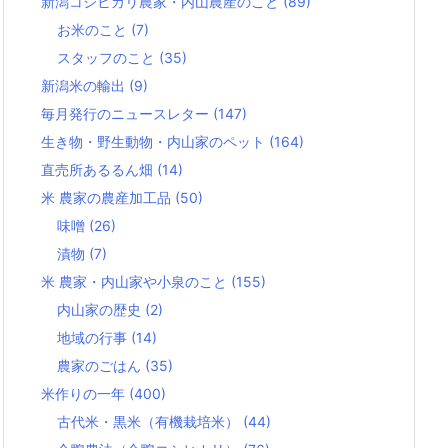
新潟コシヒカリ農家・内山農産のこと
(89)
お米のこと
(7)
スタッフのこと
(35)
新潟米の輸出
(9)
毎月発行のニュースレター
(147)
生き物・野生動物・内山家のペット
(164)
直売所あるるん畑
(14)
米 農家の農産加工品
(50)
味噌
(26)
漬物
(7)
米 農家・内山家や小泉のこと
(155)
内山家の歴史
(2)
地域の行事
(14)
農家のごはん
(35)
米作りの一年
(400)
古代米・黒米（有機栽培米）
(44)