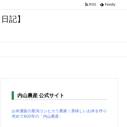
RSS
Feedly
な日記】
内山農産 公式サイト
お米通販の新潟コシヒカリ農家｜美味しいお米を作り
求めて800年の「内山農産」