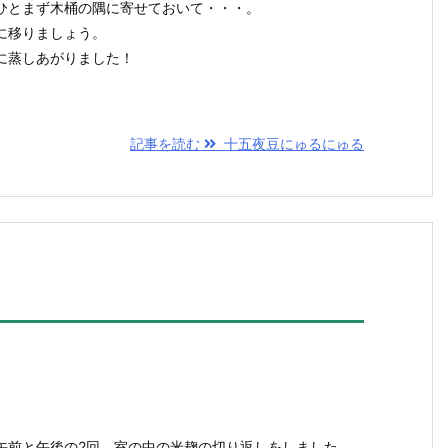
ひとまず木桶の隅に寄せておいて・・・。
に移りましょう。
に蒸しあがりました！
記事を読む
十五夜豆にゅるにゅる
午前と午後の2回、室の中の米麹の切り返しをしました。