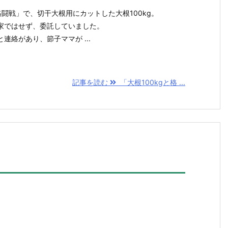
と格闘戦」で、切干大根用にカットした大根100kg。
家ではせず、委託していました。
連絡があり、節子ママが ...
記事を読む
「大根100kgと格 ...