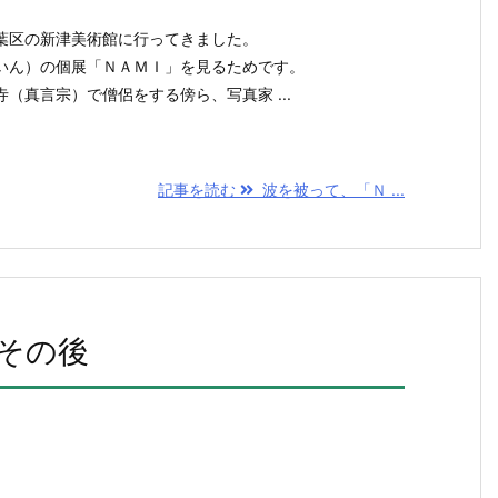
葉区の新津美術館に行ってきました。
いん）の個展「ＮＡＭＩ」を見るためです。
（真言宗）で僧侶をする傍ら、写真家 ...
記事を読む
波を被って、「Ｎ ...
のその後