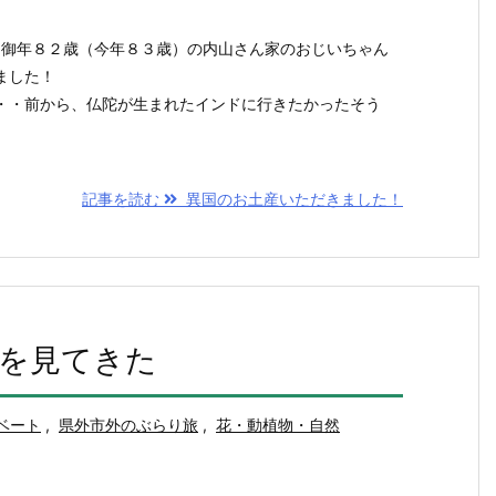
間、御年８２歳（今年８３歳）の内山さん家のおじいちゃん
ました！
・・前から、仏陀が生まれたインドに行きたかったそう
記事を読む
異国のお土産いただきました！
を見てきた
ベート
,
県外市外のぶらり旅
,
花・動植物・自然