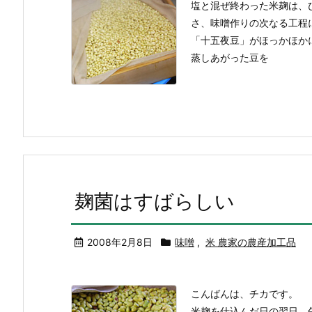
塩と混ぜ終わった米麹は、
さ、味噌作りの次なる工程
「十五夜豆」がほっかほか
蒸しあがった豆を
麹菌はすばらしい
2008年2月8日
味噌
,
米 農家の農産加工品
こんばんは、チカです。
米麹を仕込んだ日の翌日、