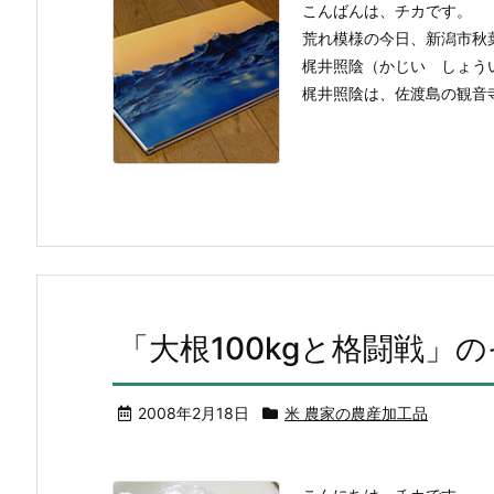
こんばんは、チカです。
荒れ模様の今日、新潟市秋
梶井照陰（かじい しょう
梶井照陰は、佐渡島の観音寺
「大根100kgと格闘戦」
2008年2月18日
米 農家の農産加工品