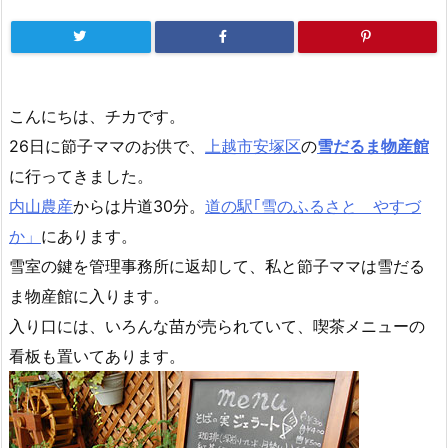
こんにちは、チカです。
26日に節子ママのお供で、
上越市安塚区
の
雪だるま物産館
に行ってきました。
内山農産
からは片道30分。
道の駅｢雪のふるさと やすづ
か」
にあります。
雪室の鍵を管理事務所に返却して、私と節子ママは雪だる
ま物産館に入ります。
入り口には、いろんな苗が売られていて、喫茶メニューの
看板も置いてあります。