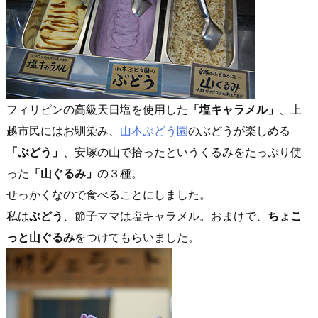
フィリピンの高級天日塩を使用した
「塩キャラメル」
、上
越市民にはお馴染み、
山本ぶどう園
のぶどうが楽しめる
「ぶどう」
、安塚の山で拾ったというくるみをたっぷり使
った
「山ぐるみ」
の３種。
せっかくなので食べることにしました。
私は
ぶどう
、節子ママは塩キャラメル。おまけで、
ちょこ
っと山ぐるみ
をつけてもらいました。