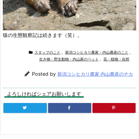
猿の生態観察記は続きます（笑）。
スタッフのこと
,
新潟コシヒカリ農家・内山農産のこと
,
生き物・野生動物・内山家のペット
,
花・植物・自然
Posted by
新潟コシヒカリ農家 内山農産のチカ
よろしければシェアお願いします