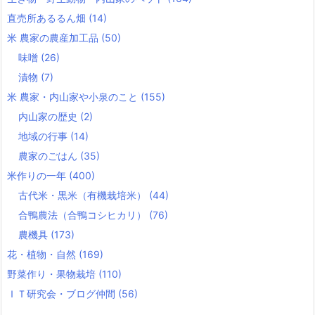
直売所あるるん畑
(14)
米 農家の農産加工品
(50)
味噌
(26)
漬物
(7)
米 農家・内山家や小泉のこと
(155)
内山家の歴史
(2)
地域の行事
(14)
農家のごはん
(35)
米作りの一年
(400)
古代米・黒米（有機栽培米）
(44)
合鴨農法（合鴨コシヒカリ）
(76)
農機具
(173)
花・植物・自然
(169)
野菜作り・果物栽培
(110)
ＩＴ研究会・ブログ仲間
(56)