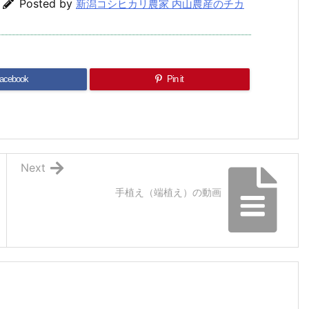
Posted by
新潟コシヒカリ農家 内山農産のチカ
acebook
Pin it
Next
手植え（端植え）の動画