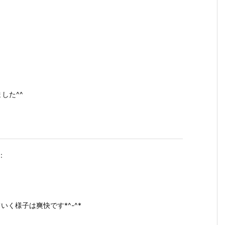
した^^
:
いく様子は爽快です*^-^*