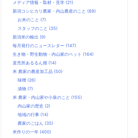
メディア情報・取材・見学
(21)
新潟コシヒカリ農家・内山農産のこと
(89)
お米のこと
(7)
スタッフのこと
(35)
新潟米の輸出
(9)
毎月発行のニュースレター
(147)
生き物・野生動物・内山家のペット
(164)
直売所あるるん畑
(14)
米 農家の農産加工品
(50)
味噌
(26)
漬物
(7)
米 農家・内山家や小泉のこと
(155)
内山家の歴史
(2)
地域の行事
(14)
農家のごはん
(35)
米作りの一年
(400)