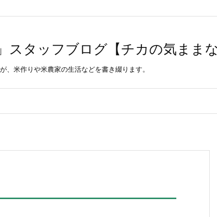
uchiyama-nosan.com/public_html/wp6ygCse/wp-content/themes/
」スタッフブログ【チカの気まま
が、米作りや米農家の生活などを書き綴ります。