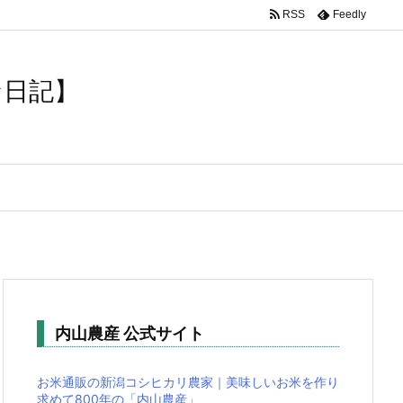
RSS
Feedly
luxeritas/inc/json-ld.php
on line
120
な日記】
内山農産 公式サイト
お米通販の新潟コシヒカリ農家｜美味しいお米を作り
求めて800年の「内山農産」