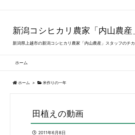
Warning
: Trying to access array offset on false in
/home/xs205063/
新潟コシヒカリ農家「内山農産
新潟県上越市の新潟コシヒカリ農家「内山農産」スタッフのチカ
ホーム
ホーム
>
米作りの一年
田植えの動画
2011年6月8日