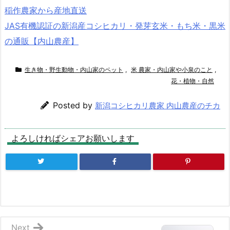
稲作農家から産地直送
JAS有機認証の新潟産コシヒカリ・発芽玄米・もち米・黒米
の通販【内山農産】
生き物・野生動物・内山家のペット
,
米 農家・内山家や小泉のこと
,
花・植物・自然
Posted by
新潟コシヒカリ農家 内山農産のチカ
よろしければシェアお願いします
Next