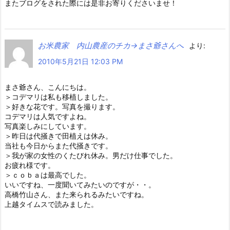
またブログをされた際には是非お寄りくださいませ！
お米農家 内山農産のチカ→まさ爺さんへ
より:
2010年5月21日 12:03 PM
まさ爺さん、こんにちは。
＞コデマリは私も移植しました。
＞好きな花です。写真を撮ります。
コデマリは人気ですよね。
写真楽しみにしています。
＞昨日は代掻きで田植えは休み。
当社も今日からまた代掻きです。
＞我が家の女性のくたびれ休み。男だけ仕事でした。
お疲れ様です。
＞ｃｏｂａは最高でした。
いいですね、一度聞いてみたいのですが・・。
高橋竹山さん、また来られるみたいですね。
上越タイムスで読みました。