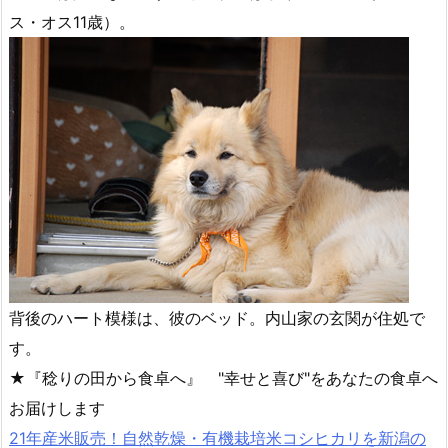
ス・オス11歳）。
背後のハート模様は、彼のベッド。内山家の玄関が住処で
す。
★『稔りの田から食卓へ』 "幸せと喜び"をあなたの食卓へ
お届けします
21年産米販売！自然乾燥・有機栽培米コシヒカリを新潟の