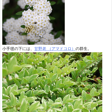
小手毬の下には、
甘野老 （アマドコロ）
の群生。