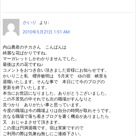
かいり
より:
2010年5月21日 1:51 AM
内山農産のチカさん こんばんは
綺麗な花ばかりですね。
マーガレットしかわかりませんでした。
最後は犬の花ですね♪
コメントをおつき合い頂きました皆様にお知らせです。
かいりこと私 櫻井敏明は 5月末で ゆの宿 峡里を
退職いたします。そんな事で 本日にて今のブログの
更新を終了いたします。
本当にお世話になりました。ありがとうございました。
この不景気の中それでも次の職場がすんなりと
見つかり ありがたい事と思っています。
今度の職場は今の職場よりは自分の時間が取れそうです。
次なる職場で落ち着きブログを書く機会がありましたら
又 おじゃまさせて頂きます。
この度は円満退職です。宿は実家ですので
ご利用の際は気兼ね無しにご連絡下さい。