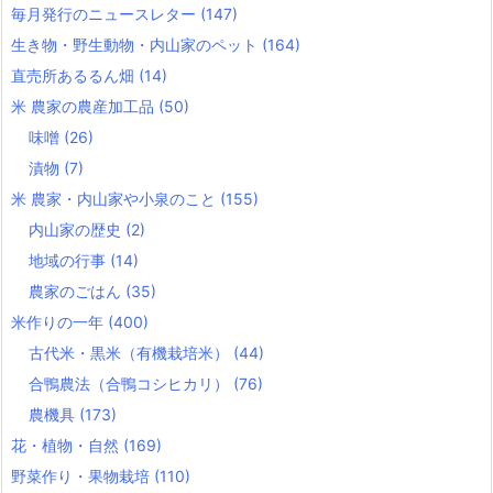
毎月発行のニュースレター
(147)
生き物・野生動物・内山家のペット
(164)
直売所あるるん畑
(14)
米 農家の農産加工品
(50)
味噌
(26)
漬物
(7)
米 農家・内山家や小泉のこと
(155)
内山家の歴史
(2)
地域の行事
(14)
農家のごはん
(35)
米作りの一年
(400)
古代米・黒米（有機栽培米）
(44)
合鴨農法（合鴨コシヒカリ）
(76)
農機具
(173)
花・植物・自然
(169)
野菜作り・果物栽培
(110)