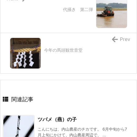
代掻き 第二弾
Prev
今年の馬頭観世音堂
関連記事
ツバメ（燕）の子
こんにちは、内山農産のチカです。 6月中旬から7
月上旬にかけて、内山農産周辺で、 ...