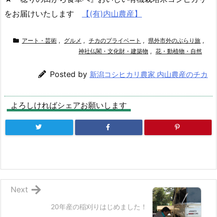
をお届けいたします
【(有)内山農産】
アート・芸術
,
グルメ
,
チカのプライベート
,
県外市外のぶらり旅
,
神社仏閣・文化財・建築物
,
花・動植物・自然
Posted by
新潟コシヒカリ農家 内山農産のチカ
よろしければシェアお願いします
Next
20年産の稲刈りはじめました！