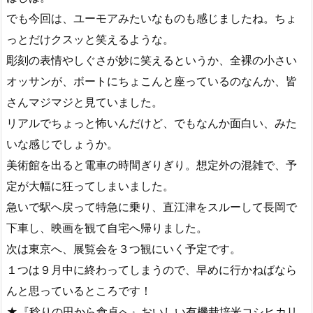
でも今回は、ユーモアみたいなものも感じましたね。ちょ
っとだけクスッと笑えるような。
彫刻の表情やしぐさが妙に笑えるというか、全裸の小さい
オッサンが、ボートにちょこんと座っているのなんか、皆
さんマジマジと見ていました。
リアルでちょっと怖いんだけど、でもなんか面白い、みた
いな感じでしょうか。
美術館を出ると電車の時間ぎりぎり。想定外の混雑で、予
定が大幅に狂ってしまいました。
急いで駅へ戻って特急に乗り、直江津をスルーして長岡で
下車し、映画を観て自宅へ帰りました。
次は東京へ、展覧会を３つ観にいく予定です。
１つは９月中に終わってしまうので、早めに行かねばなら
んと思っているところです！
★『稔りの田から食卓へ』おいしい有機栽培米コシヒカリ