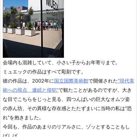
会場内も混雑していて、小さい子からお年寄りまで。
ミュエックの作品はすべて彫刻です。
彼の作品は、2002年に
国立国際美術館
で開催された
“現代美
術への視点 連続と侵犯"
で観たことがあるのですが、大き
な目でこちらをじっと見る、四つんばいの巨大なオムツ姿
の赤ん坊、その異様な存在感とたたずまいに当時の私は"恐
れ"を抱きました。
今回も、作品のあまりのリアルさに、ゾッとすることもし
ばしば。