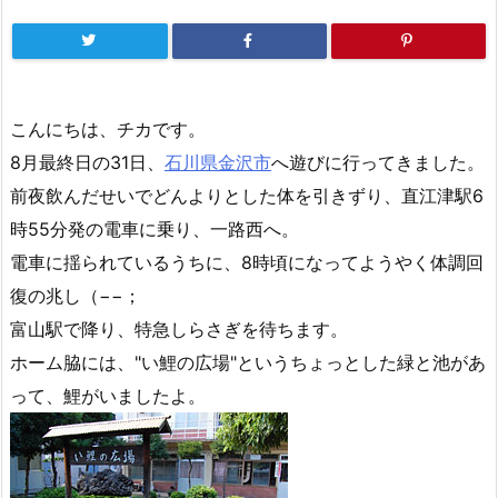
こんにちは、チカです。
8月最終日の31日、
石川県金沢市
へ遊びに行ってきました。
前夜飲んだせいでどんよりとした体を引きずり、直江津駅6
時55分発の電車に乗り、一路西へ。
電車に揺られているうちに、8時頃になってようやく体調回
復の兆し（−−；
富山駅で降り、特急しらさぎを待ちます。
ホーム脇には、"い鯉の広場"というちょっとした緑と池があ
って、鯉がいましたよ。