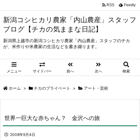
RSS
Feedly
新潟コシヒカリ農家「内山農産」スタッフ
ブログ【チカの気ままな日記】
新潟県上越市の新潟コシヒカリ農家「内山農産」スタッフのチカ
が、米作りや米農家の生活などを書き綴ります。
メニュー
サイドバー
前へ
次へ
検索
ホーム
>
チカのプライベート
>
アート・芸術
世界一巨大な赤ちゃん？ 金沢への旅
2008年9月4日