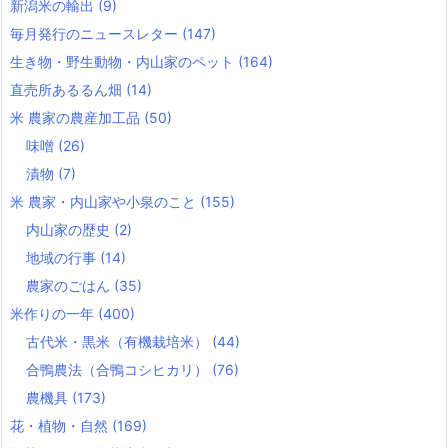
新潟米の輸出
(9)
毎月発行のニュースレター
(147)
生き物・野生動物・内山家のペット
(164)
直売所あるるん畑
(14)
米 農家の農産加工品
(50)
味噌
(26)
漬物
(7)
米 農家・内山家や小泉のこと
(155)
内山家の歴史
(2)
地域の行事
(14)
農家のごはん
(35)
米作りの一年
(400)
古代米・黒米（有機栽培米）
(44)
合鴨農法（合鴨コシヒカリ）
(76)
農機具
(173)
花・植物・自然
(169)