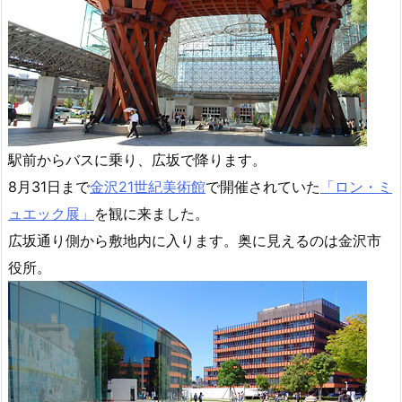
駅前からバスに乗り、広坂で降ります。
8月31日まで
金沢21世紀美術館
で開催されていた
「ロン・ミ
ュエック展」
を観に来ました。
広坂通り側から敷地内に入ります。奥に見えるのは金沢市
役所。