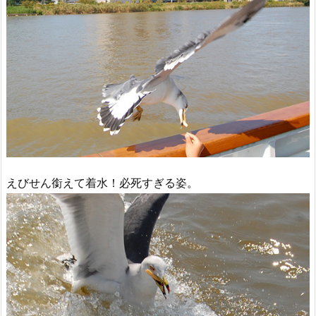
えびせん銜えて着水！必死すぎる姿。