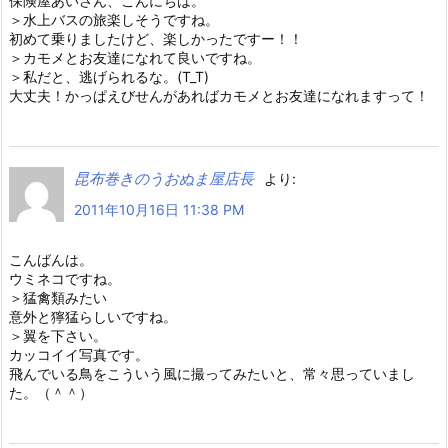
保険屋あいさん、こんにちは。
＞水上バスの旅楽しそうですね。
初めて乗りましたけど、楽しかったですー！！
＞カモメとお友達になれて良いですね。
＞私だと、逃げられるな。(T_T)
大丈夫！かっぱえびせんがあればカモメとお友達になれますって！
昆布巻きのうおぬま屋店長
より:
2011年10月16日 11:38 PM
こんばんは。
ウミネコですね。
＞猛禽類みたい
意外と獰猛らしいですね。
＞翼を下さい。
カッコイイ写真です。
飛んでいる鳥をこういう風に撮ってみたいと、常々思っていまし
た。（＾＾）