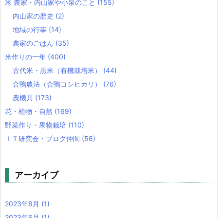
米 農家・内山家や小泉のこと
(155)
内山家の歴史
(2)
地域の行事
(14)
農家のごはん
(35)
米作りの一年
(400)
古代米・黒米（有機栽培米）
(44)
合鴨農法（合鴨コシヒカリ）
(76)
農機具
(173)
花・植物・自然
(169)
野菜作り・果物栽培
(110)
ＩＴ研究会・ブログ仲間
(56)
アーカイブ
2023年8月
(1)
2023年6月
(1)