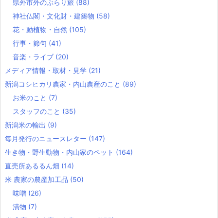
県外市外のぶらり旅
(88)
神社仏閣・文化財・建築物
(58)
花・動植物・自然
(105)
行事・節句
(41)
音楽・ライブ
(20)
メディア情報・取材・見学
(21)
新潟コシヒカリ農家・内山農産のこと
(89)
お米のこと
(7)
スタッフのこと
(35)
新潟米の輸出
(9)
毎月発行のニュースレター
(147)
生き物・野生動物・内山家のペット
(164)
直売所あるるん畑
(14)
米 農家の農産加工品
(50)
味噌
(26)
漬物
(7)