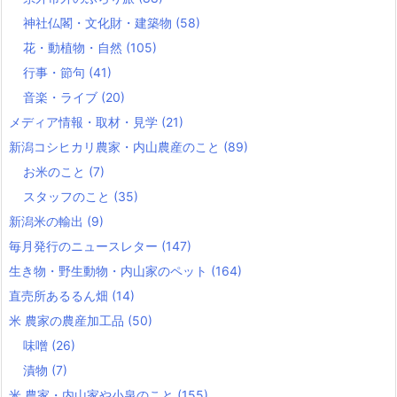
神社仏閣・文化財・建築物
(58)
花・動植物・自然
(105)
行事・節句
(41)
音楽・ライブ
(20)
メディア情報・取材・見学
(21)
新潟コシヒカリ農家・内山農産のこと
(89)
お米のこと
(7)
スタッフのこと
(35)
新潟米の輸出
(9)
毎月発行のニュースレター
(147)
生き物・野生動物・内山家のペット
(164)
直売所あるるん畑
(14)
米 農家の農産加工品
(50)
味噌
(26)
漬物
(7)
米 農家・内山家や小泉のこと
(155)