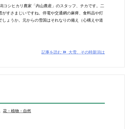
新潟コシヒカリ農家「内山農産」のスタッフ、チカです。二
雪がすさまじいですね。停電や交通網の麻痺、食料品や灯
でしょうか。元からの雪国はそれなりの備え（心構えや道
記事を読む
大雪、その時新潟は
,
花・植物・自然