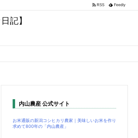
RSS
Feedly
な日記】
内山農産 公式サイト
お米通販の新潟コシヒカリ農家｜美味しいお米を作り
求めて800年の「内山農産」