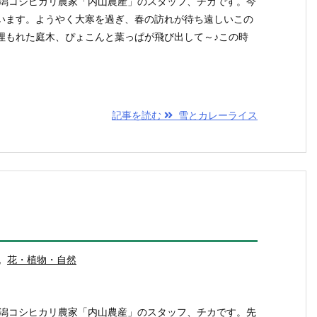
新潟コシヒカリ農家「内山農産」のスタッフ、チカです。今
います。ようやく大寒を過ぎ、春の訪れが待ち遠しいこの
埋もれた庭木、ぴょこんと葉っぱが飛び出して～♪この時
記事を読む
雪とカレーライス
,
花・植物・自然
新潟コシヒカリ農家「内山農産」のスタッフ、チカです。先