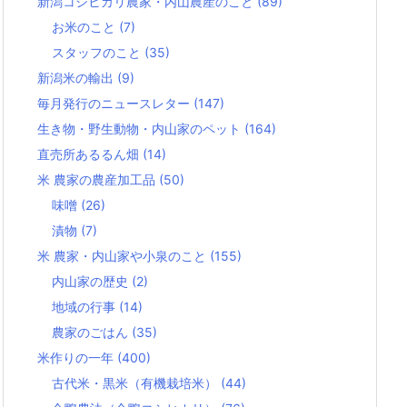
新潟コシヒカリ農家・内山農産のこと
(89)
お米のこと
(7)
スタッフのこと
(35)
新潟米の輸出
(9)
毎月発行のニュースレター
(147)
生き物・野生動物・内山家のペット
(164)
直売所あるるん畑
(14)
米 農家の農産加工品
(50)
味噌
(26)
漬物
(7)
米 農家・内山家や小泉のこと
(155)
内山家の歴史
(2)
地域の行事
(14)
農家のごはん
(35)
米作りの一年
(400)
古代米・黒米（有機栽培米）
(44)