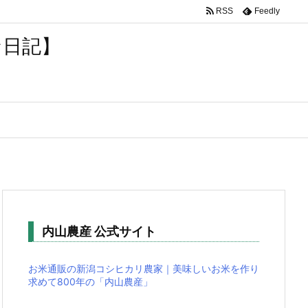
RSS
Feedly
な日記】
内山農産 公式サイト
お米通販の新潟コシヒカリ農家｜美味しいお米を作り
求めて800年の「内山農産」