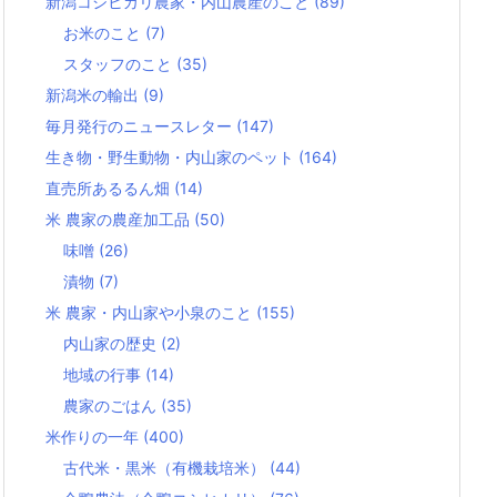
新潟コシヒカリ農家・内山農産のこと
(89)
お米のこと
(7)
スタッフのこと
(35)
新潟米の輸出
(9)
毎月発行のニュースレター
(147)
生き物・野生動物・内山家のペット
(164)
直売所あるるん畑
(14)
米 農家の農産加工品
(50)
味噌
(26)
漬物
(7)
米 農家・内山家や小泉のこと
(155)
内山家の歴史
(2)
地域の行事
(14)
農家のごはん
(35)
米作りの一年
(400)
古代米・黒米（有機栽培米）
(44)