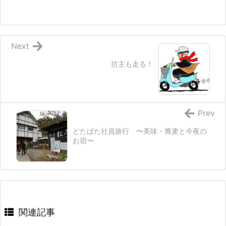
Next
坊主も走る！
Prev
どたばた社員旅行 〜美味・蕎麦と今夜の
お宿〜
関連記事