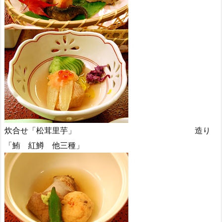
炊合せ「松茸里芋」 造り
「鮪 紅鱒 他三種」