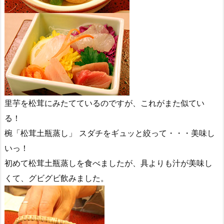
里芋を松茸にみたてているのですが、これがまた似てい
る！
椀「松茸土瓶蒸し」 スダチをギュッと絞って・・・美味し
いっ！
初めて松茸土瓶蒸しを食べましたが、具よりも汁が美味し
くて、グビグビ飲みました。