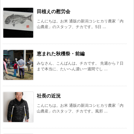
田植えの慰労会
こんにちは。お米 通販の新潟コシヒカリ農家「内
山農産」のスタッフ、チカです。5日 ...
恵まれた秋穫祭・前編
みなさん、こんばんは。チカです。 先週から７日
まで本当に、たいへん濃い一週間でし ...
社長の近況
こんにちは。お米 通販の新潟コシヒカリ農家「内
山農産」のスタッフ、チカです。風邪 ...