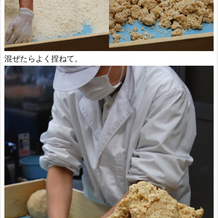
混ぜたらよく捏ねて。