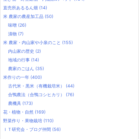
直売所あるるん畑
(14)
米 農家の農産加工品
(50)
味噌
(26)
漬物
(7)
米 農家・内山家や小泉のこと
(155)
内山家の歴史
(2)
地域の行事
(14)
農家のごはん
(35)
米作りの一年
(400)
古代米・黒米（有機栽培米）
(44)
合鴨農法（合鴨コシヒカリ）
(76)
農機具
(173)
花・植物・自然
(169)
野菜作り・果物栽培
(110)
ＩＴ研究会・ブログ仲間
(56)