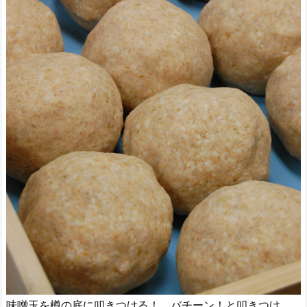
味噌玉を樽の底に叩きつける！ バチーン！と叩きつけ