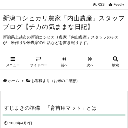
RSS
Feedly
新潟コシヒカリ農家「内山農産」スタッフ
ブログ【チカの気ままな日記】
新潟県上越市の新潟コシヒカリ農家「内山農産」スタッフのチカ
が、米作りや米農家の生活などを書き綴ります。
メニュー
サイドバー
前へ
次へ
検索
ホーム
>
お客様より（お米のご感想）
すじまきの準備 「育苗用マット」とは
2008年4月2日