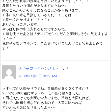
＞なんだか科学の授業をうけているようです（＾＾）；
農業もそういう側面がありますからね〜。
頭がこんがらがりそうになることが多々あります。
＞体に良い米を目指しているんだってことは
＞良〜くわかります（＊＾＾）
ありがとうございます。
やっぱり体の中に入れるものですからね。
＞頭を使ったあとは？デコﾎﾟﾝがいちだんと美味しそうに見えますよ
（＾ー＾）
色鮮やかなデコポンで、まだ食べていませんけどとても楽しみで
す！
チカ→コーチャンさんへ
より:
2008年4月3日 9:39 AM
＞すべてが大掛かりですね。育苗箱が５０００ですか？
2日間で5000箱にマットを一心不乱に敷きました。
＞田植えだけでも大変な労力ですね。準備も大変だけど。
それでも田植え機などがあるので、大昔に比べれば
ずいぶんと楽になりましたよ＾-＾