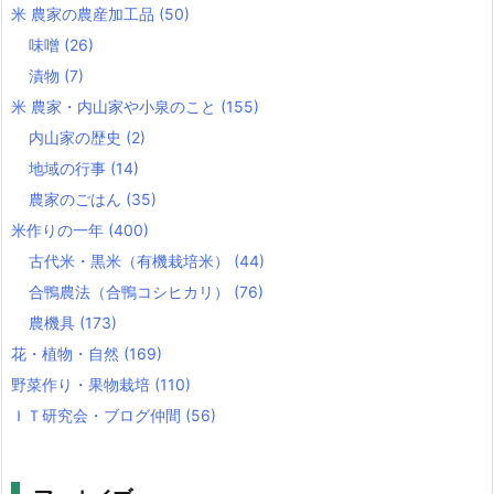
米 農家の農産加工品
(50)
味噌
(26)
漬物
(7)
米 農家・内山家や小泉のこと
(155)
内山家の歴史
(2)
地域の行事
(14)
農家のごはん
(35)
米作りの一年
(400)
古代米・黒米（有機栽培米）
(44)
合鴨農法（合鴨コシヒカリ）
(76)
農機具
(173)
花・植物・自然
(169)
野菜作り・果物栽培
(110)
ＩＴ研究会・ブログ仲間
(56)