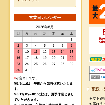
サイトマップ
2026年8月
日
月
火
水
木
金
土
1
2
3
4
5
6
7
8
9
10
11
12
13
14
15
16
17
18
19
20
21
22
23
24
25
26
27
28
29
30
31
■
が定休日です。
※8/8(土)は、午後から臨時休業いたしま
す。
配送・
※8/13(木)～8/15(土)は、夏季休業とさせ
ヤマト運
ていただきます。
お届け先
※8/22(土)は、午後から臨時休業いたしま