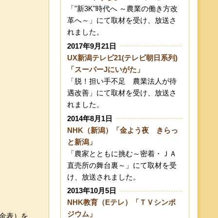
「"新3K"時代へ ～農業の働き方改
革へ～」にて取材を受け、放送さ
れました。
2017年9月21日
UX新潟テレビ21(テレビ朝日系列)
「スーパーJにいがた」
「脱！担い手不足 農業法人が待
遇改善」にて取材を受け、放送さ
れました。
2014年8月1日
NHK（新潟）「金よう夜 きらっ
と新潟」
「農家とともに挑む～密着・ＪＡ
直売所の舞台裏～」にて取材を受
け、放送されました。
2013年10月5日
NHK教育（Eテレ）「ＴＶシンポ
ジウム」
金表）を