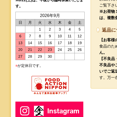
ご覧下さ
す。
※お荷物１
2026年9月
は、複数
日
月
火
水
木
金
土
1
2
3
4
5
返品に
6
7
8
9
10
11
12
【お客様
13
14
15
16
17
18
19
食品のた
20
21
22
23
24
25
26
ん。
27
28
29
30
【不良品
不良品や
■
が定休日です。
いでご返
す。万一