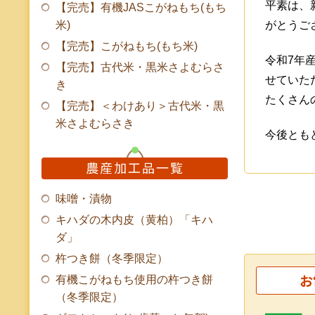
平素は、
【完売】有機JASこがねもち(もち
がとうご
米)
【完売】こがねもち(もち米)
令和7年
【完売】古代米・黒米さよむらさ
せていた
き
たくさん
【完売】＜わけあり＞古代米・黒
米さよむらさき
今後とも
農産加工品一覧
味噌・漬物
キハダの木内皮（黄柏）「キハ
ダ」
杵つき餅（冬季限定）
お
有機こがねもち使用の杵つき餅
（冬季限定）