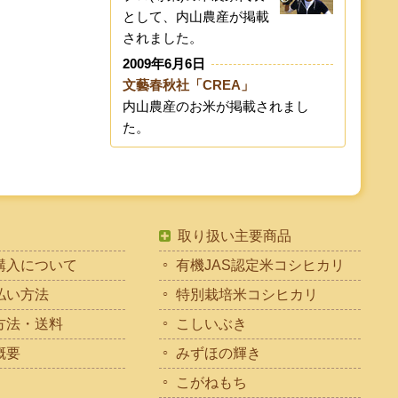
として、内山農産が掲載
されました。
2009年6月6日
文藝春秋社「CREA」
内山農産のお米が掲載されまし
た。
取り扱い主要商品
購入について
有機JAS認定米コシヒカリ
払い方法
特別栽培米コシヒカリ
方法・送料
こしいぶき
概要
みずほの輝き
こがねもち