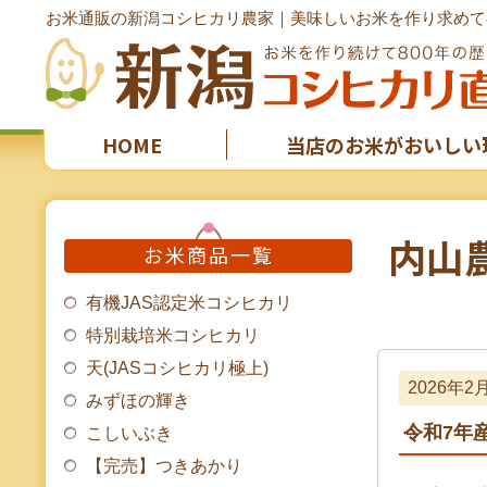
お米通販の新潟コシヒカリ農家｜美味しいお米を作り求めて8
HOME
当店のお米がおいしい
内山
お米商品一覧
有機JAS認定米コシヒカリ
特別栽培米コシヒカリ
天(JASコシヒカリ極上)
2026年2
みずほの輝き
令和7年
こしいぶき
【完売】つきあかり