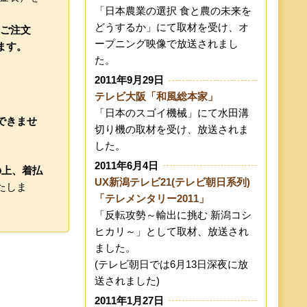
「日本農業の選択 食と農の未来を
どうするか」にて取材を受け、オ
のご注文
ープニング映像で放送されまし
ます。
た。
2011年9月29日
テレビ大阪「和風総本家」
「日本のスゴイ機械」にて水田溝
できませ
切り機の取材を受け、放送されま
した。
2011年6月4日
の上、着払
UX新潟テレビ21(テレビ朝日系列)
たしま
「テレメンタリー2011」
「反転攻勢～輸出に挑む 新潟コシ
ヒカリ～」として取材、放送され
ました。
(テレビ朝日では6月13日深夜に放
送されました)
2011年1月27日