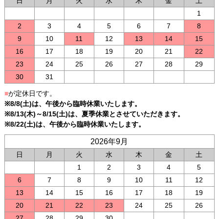
日
月
火
水
木
金
土
1
2
3
4
5
6
7
8
9
10
11
12
13
14
15
16
17
18
19
20
21
22
23
24
25
26
27
28
29
30
31
■
が定休日です。
※8/8(土)は、午後から臨時休業いたします。
※8/13(木)～8/15(土)は、夏季休業とさせていただきます。
※8/22(土)は、午後から臨時休業いたします。
2026年9月
日
月
火
水
木
金
土
1
2
3
4
5
6
7
8
9
10
11
12
13
14
15
16
17
18
19
20
21
22
23
24
25
26
27
28
29
30