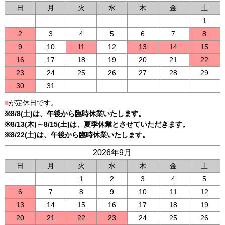
日
月
火
水
木
金
土
1
2
3
4
5
6
7
8
9
10
11
12
13
14
15
16
17
18
19
20
21
22
23
24
25
26
27
28
29
30
31
■
が定休日です。
※8/8(土)は、午後から臨時休業いたします。
※8/13(木)～8/15(土)は、夏季休業とさせていただきます。
※8/22(土)は、午後から臨時休業いたします。
2026年9月
日
月
火
水
木
金
土
1
2
3
4
5
6
7
8
9
10
11
12
13
14
15
16
17
18
19
20
21
22
23
24
25
26