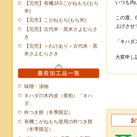
いつも内
【完売】有機JASこがねもち(もち
米)
この度、
【完売】こがねもち(もち米)
上げさせ
【完売】古代米・黒米さよむらさ
き
「キハダス
【完売】＜わけあり＞古代米・黒
米さよむらさき
大変申し
農産加工品一覧
味噌・漬物
キハダの木内皮（黄柏）「キハ
ダ」
杵つき餅（冬季限定）
お
有機こがねもち使用の杵つき餅
（冬季限定）