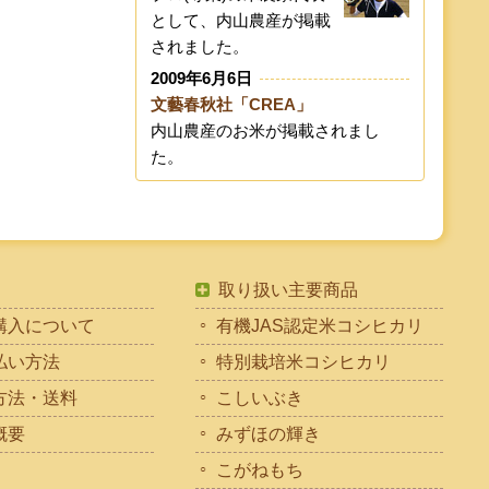
として、内山農産が掲載
されました。
2009年6月6日
文藝春秋社「CREA」
内山農産のお米が掲載されまし
た。
取り扱い主要商品
購入について
有機JAS認定米コシヒカリ
払い方法
特別栽培米コシヒカリ
方法・送料
こしいぶき
概要
みずほの輝き
こがねもち