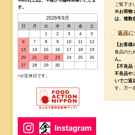
ご覧下さ
す。
※お荷物１
2026年9月
は、複数
日
月
火
水
木
金
土
返品に
1
2
3
4
5
6
7
8
9
10
11
12
【お客様
13
14
15
16
17
18
19
食品のた
20
21
22
23
24
25
26
ん。
27
28
29
30
【不良品
不良品や
■
が定休日です。
いでご返
す。万一