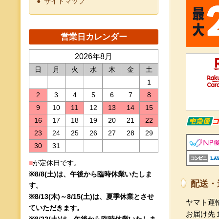
サイトマップ
2026年8月
日
月
火
水
木
金
土
1
2
3
4
5
6
7
8
9
10
11
12
13
14
15
16
17
18
19
20
21
22
23
24
25
26
27
28
29
30
31
■
が定休日です。
※8/8(土)は、午後から臨時休業いたしま
配送・
す。
※8/13(木)～8/15(土)は、夏季休業とさせ
ヤマト運
ていただきます。
お届け先
※8/22(土)は、午後から臨時休業いたしま