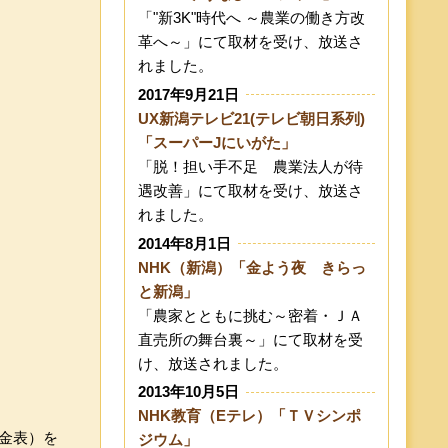
「"新3K"時代へ ～農業の働き方改
革へ～」にて取材を受け、放送さ
れました。
2017年9月21日
UX新潟テレビ21(テレビ朝日系列)
「スーパーJにいがた」
「脱！担い手不足 農業法人が待
遇改善」にて取材を受け、放送さ
れました。
2014年8月1日
NHK（新潟）「金よう夜 きらっ
と新潟」
「農家とともに挑む～密着・ＪＡ
直売所の舞台裏～」にて取材を受
け、放送されました。
2013年10月5日
NHK教育（Eテレ）「ＴＶシンポ
金表）を
ジウム」