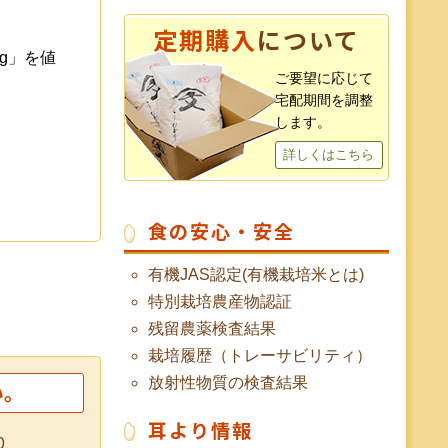
定期購入
について
g」を値
ご要望に応じて
宅配期間を調整
します。
詳しくはこちら
食の安心・安全
有機JAS認定(有機栽培米とは)
特別栽培農産物認証
残留農薬検査結果
栽培履歴（トレーサビリティ）
放射性物質の検査結果
い。
耳より情報
0