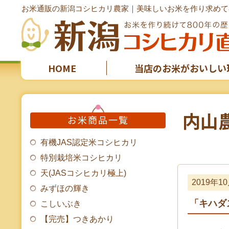
お米通販の新潟コシヒカリ農家｜美味しいお米を作り求めて8
HOME
当店のお米がおいしい
内山
お米商品一覧
有機JAS認定米コシヒカリ
特別栽培米コシヒカリ
天(JASコシヒカリ極上)
2019年1
みずほの輝き
「キハダ
こしいぶき
【完売】つきあかり