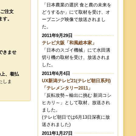
「日本農業の選択 食と農の未来を
のご注文
どうするか」にて取材を受け、オ
ます。
ープニング映像で放送されまし
た。
2011年9月29日
テレビ大阪「和風総本家」
「日本のスゴイ機械」にて水田溝
できませ
切り機の取材を受け、放送されま
した。
2011年6月4日
の上、着払
UX新潟テレビ21(テレビ朝日系列)
たしま
「テレメンタリー2011」
「反転攻勢～輸出に挑む 新潟コシ
ヒカリ～」として取材、放送され
ました。
(テレビ朝日では6月13日深夜に放
送されました)
2011年1月27日