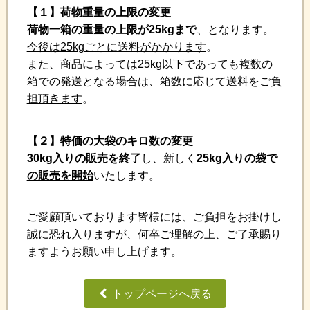
【１】荷物重量の上限の変更
荷物一箱の重量の上限が25kgまで
、となります。
今後は25kgごとに送料がかかります
。
また、商品によっては
25kg以下であっても複数の
箱での発送となる場合は、箱数に応じて送料をご負
担頂きます
。
【２】特価の大袋のキロ数の変更
30kg入りの販売を終了
し、新しく
25kg入りの袋で
の販売を開始
いたします。
ご愛顧頂いております皆様には、ご負担をお掛けし
誠に恐れ入りますが、何卒ご理解の上、ご了承賜り
ますようお願い申し上げます。
トップページへ戻る