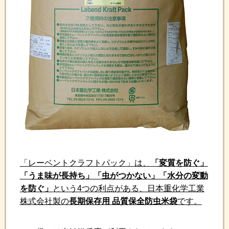
「レーベントクラフトパック」は、
「変質を防ぐ」
「うま味が長持ち」「虫がつかない」「水分の変動
を防ぐ」
という4つの利点がある、日本重化学工業
株式会社製の
長期保存用 品質保全防虫米袋
です。