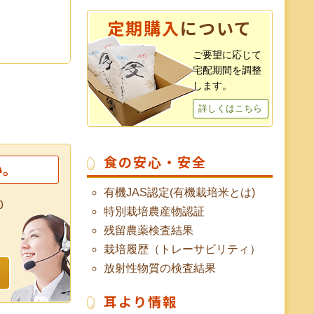
定期購入
について
ご要望に応じて
宅配期間を調整
します。
詳しくはこちら
食の安心・安全
い。
有機JAS認定(有機栽培米とは)
0
特別栽培農産物認証
残留農薬検査結果
栽培履歴（トレーサビリティ）
放射性物質の検査結果
耳より情報