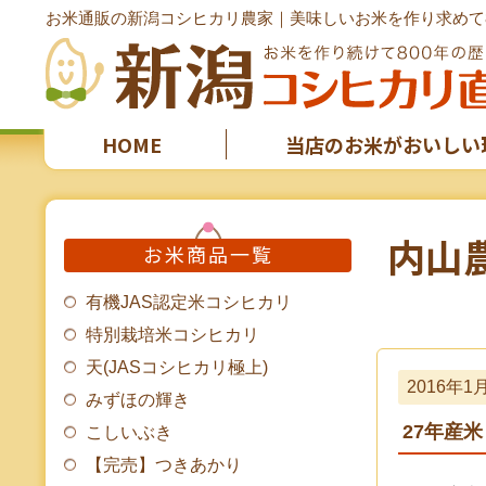
お米通販の新潟コシヒカリ農家｜美味しいお米を作り求めて8
HOME
当店のお米がおいしい
内山
お米商品一覧
有機JAS認定米コシヒカリ
特別栽培米コシヒカリ
天(JASコシヒカリ極上)
2016年1
みずほの輝き
27年産
こしいぶき
【完売】つきあかり