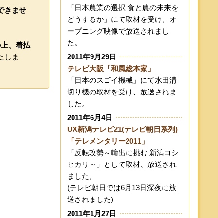
「日本農業の選択 食と農の未来を
できませ
どうするか」にて取材を受け、オ
ープニング映像で放送されまし
た。
の上、着払
たしま
2011年9月29日
テレビ大阪「和風総本家」
「日本のスゴイ機械」にて水田溝
切り機の取材を受け、放送されま
した。
2011年6月4日
UX新潟テレビ21(テレビ朝日系列)
「テレメンタリー2011」
「反転攻勢～輸出に挑む 新潟コシ
ヒカリ～」として取材、放送され
ました。
(テレビ朝日では6月13日深夜に放
送されました)
2011年1月27日