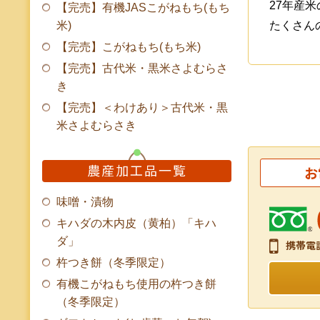
27年産米
【完売】有機JASこがねもち(もち
たくさん
米)
【完売】こがねもち(もち米)
【完売】古代米・黒米さよむらさ
き
【完売】＜わけあり＞古代米・黒
米さよむらさき
農産加工品一覧
お
味噌・漬物
キハダの木内皮（黄柏）「キハ
ダ」
携帯電
杵つき餅（冬季限定）
有機こがねもち使用の杵つき餅
（冬季限定）