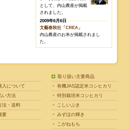
として、内山農産が掲載
されました。
2009年6月6日
文藝春秋社「CREA」
内山農産のお米が掲載されまし
た。
取り扱い主要商品
購入について
有機JAS認定米コシヒカリ
払い方法
特別栽培米コシヒカリ
方法・送料
こしいぶき
概要
みずほの輝き
こがねもち