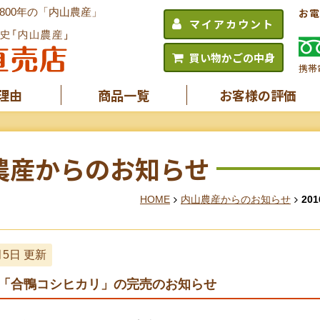
00年の「内山農産」
お電
マイアカウント
買い物かごの中身
携帯
理由
商品一覧
お客様の評価
農産からのお知らせ
HOME
内山農産からのお知らせ
20
月5日 更新
米「合鴨コシヒカリ」の完売のお知らせ