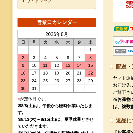
サイトマップ
2026年8月
日
月
火
水
木
金
土
1
2
3
4
5
6
7
8
9
10
11
12
13
14
15
配送・
16
17
18
19
20
21
22
ヤマト運
23
24
25
26
27
28
29
お届け先
30
31
ご覧下さ
■
が定休日です。
※お荷物１
※8/8(土)は、午後から臨時休業いたしま
は、複数
す。
※8/13(木)～8/15(土)は、夏季休業とさせ
返品に
ていただきます。
【お客様
※8/22(土)は、午後から臨時休業いたしま