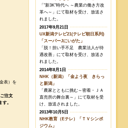
「"新3K"時代へ ～農業の働き方改
革へ～」にて取材を受け、放送さ
れました。
2017年9月21日
UX新潟テレビ21(テレビ朝日系列)
「スーパーJにいがた」
「脱！担い手不足 農業法人が待
遇改善」にて取材を受け、放送さ
れました。
2014年8月1日
NHK（新潟）「金よう夜 きらっ
金表）を
と新潟」
「農家とともに挑む～密着・ＪＡ
のご注文
直売所の舞台裏～」にて取材を受
ます。
け、放送されました。
2013年10月5日
NHK教育（Eテレ）「ＴＶシンポ
ジウム」