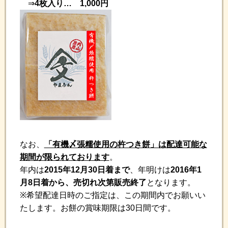
⇒
4枚入り… 1,000円
なお、
「有機〆張糯使用の杵つき餅」は配達可能な
期間が限られております
。
年内は
2015年12月30日着まで
、年明けは
2016年1
月8日着から、売切れ次第販売終了
となります。
※希望配達日時のご指定は、この期間内でお願いい
たします。お餅の賞味期限は30日間です。